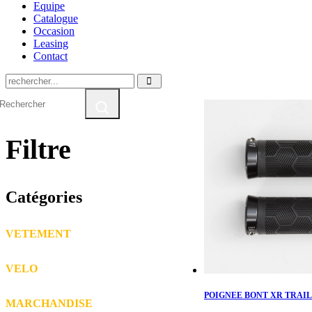
Equipe
Catalogue
Occasion
Leasing
Contact
Filtre
Catégories
VETEMENT
LUNETTES
VELO
CASQUE
CHAUSSURES
ENFANT
CUISSARD
POIGNEE BONT XR TRAIL
MARCHANDISE
SPEEDELEC
GANTS