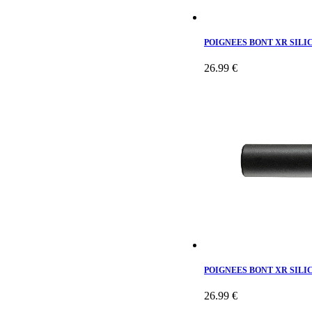
CROOZER
CORRATEC LTD
DIAMANT
KHEAX
POIGNEES BONT XR SILI
NAQI
DYNAMIC
26.99 €
RAPHA
POIGNEES BONT XR SIL
26.99 €