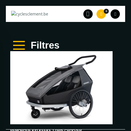
0
Accueil
A propos
Filtres
Equipe
Catalogue
Occasion
Leasing
Contact
REMORQUE KID KEEKE 2 GRIS CROOZER