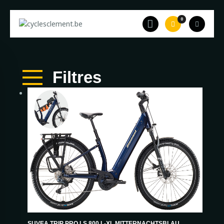
0
Accueil
A propos
Filtres
Equipe
Catalogue
Occasion
Leasing
Contact
SUVEA TRIP PRO LS 800 L-XL MITTERNACHTSBLAU