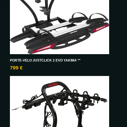
PORTE-VELO JUSTCLICK 2 EVO YAKIMA **
799 €