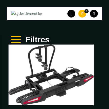
0
Accueil
A propos
Filtres
Equipe
Catalogue
Occasion
Leasing
Contact