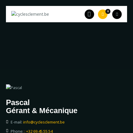
0
Accueil
A propos
Equipe
Catalogue
Occasion
Leasing
Contact
Pascal
Gérant & Mécanique
E-mail:
info@cyclesclement.be
Phone:
: +32 69.45.55.54