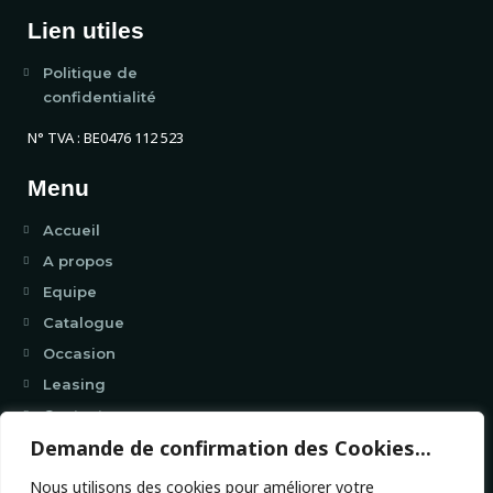
Lien utiles
Politique de
confidentialité
N° TVA : BE0476 112 523
Menu
Accueil
A propos
Equipe
Catalogue
Occasion
Leasing
Contact
Demande de confirmation des Cookies...
Coordonnées
Nous utilisons des cookies pour améliorer votre
214 Chaussée d’Audenarde, 7500 Tournai